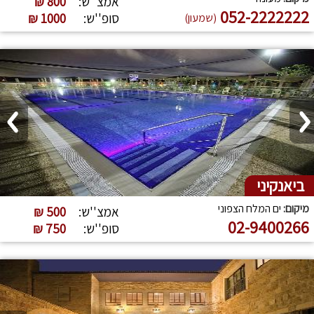
אמצ''ש:
800 ₪
052-2222222
סופ''ש:
1000 ₪
(שמעון)
ביאנקיני
מיקום:
ים המלח הצפוני
אמצ''ש:
500 ₪
02-9400266
סופ''ש:
750 ₪