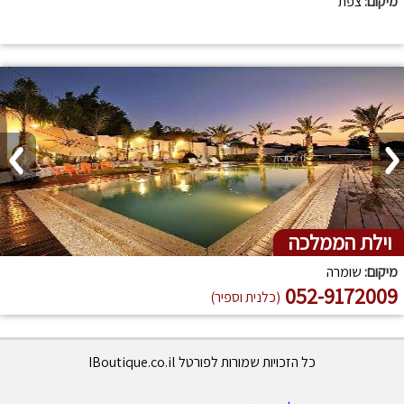
מיקום:
צפת
וילת הממלכה
מיקום:
שומרה
052-9172009
(כלנית וספיר)
כל הזכויות שמורות לפורטל IBoutique.co.il